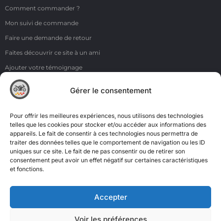
Comment commander ?
Mon suivi de commande
Faire une demande de retour
Faites découvrir ce site à un ami
Ajouter votre témoignage
Voir tous les témoignages
Gérer le consentement
Liens
NOS COORDONNÉES
Pour offrir les meilleures expériences, nous utilisons des technologies
ZI de la Moinerie - 8 rue du Roussillon 91220 Bretigny sur Orge
telles que les cookies pour stocker et/ou accéder aux informations des
appareils. Le fait de consentir à ces technologies nous permettra de
Email: contact@accimoto.com
traiter des données telles que le comportement de navigation ou les ID
uniques sur ce site. Le fait de ne pas consentir ou de retirer son
Standard : +33(0)1 69 88 16 16
consentement peut avoir un effet négatif sur certaines caractéristiques
et fonctions.
Accepter
Voir les préférences