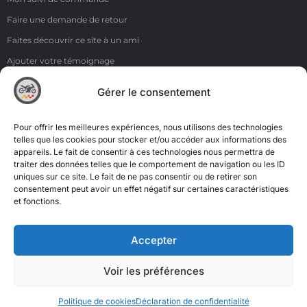
Faire une demande de retour
Faites découvrir ce site à un ami
Ajouter votre témoignage
Voir tous les témoignages
Gérer le consentement
Liens
NOS COORDONNÉES
Pour offrir les meilleures expériences, nous utilisons des technologies
ZI de la Moinerie - 8 rue du Roussillon 91220 Bretigny sur Orge
telles que les cookies pour stocker et/ou accéder aux informations des
appareils. Le fait de consentir à ces technologies nous permettra de
Email: contact@accimoto.com
traiter des données telles que le comportement de navigation ou les ID
uniques sur ce site. Le fait de ne pas consentir ou de retirer son
Standard : +33(0)1 69 88 16 16
consentement peut avoir un effet négatif sur certaines caractéristiques
et fonctions.
Accepter
Voir les préférences
Politique de cookies
Déclaration de confidentialité