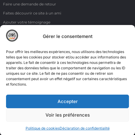
Faire une demande de retour
Faites découvrir ce site à un ami
Ajouter votre témoignage
Voir tous les témoignages
Gérer le consentement
Liens
NOS COORDONNÉES
Pour offrir les meilleures expériences, nous utilisons des technologies
ZI de la Moinerie - 8 rue du Roussillon 91220 Bretigny sur Orge
telles que les cookies pour stocker et/ou accéder aux informations des
appareils. Le fait de consentir à ces technologies nous permettra de
Email: contact@accimoto.com
traiter des données telles que le comportement de navigation ou les ID
uniques sur ce site. Le fait de ne pas consentir ou de retirer son
Standard : +33(0)1 69 88 16 16
consentement peut avoir un effet négatif sur certaines caractéristiques
et fonctions.
Accepter
Voir les préférences
Politique de cookies
Déclaration de confidentialité