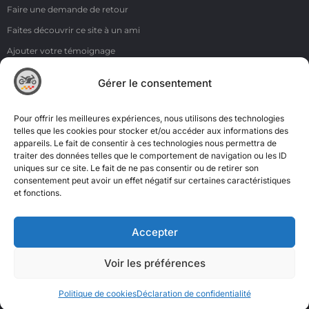
Faire une demande de retour
Faites découvrir ce site à un ami
Ajouter votre témoignage
Voir tous les témoignages
Gérer le consentement
Liens
NOS COORDONNÉES
Pour offrir les meilleures expériences, nous utilisons des technologies
ZI de la Moinerie - 8 rue du Roussillon 91220 Bretigny sur Orge
telles que les cookies pour stocker et/ou accéder aux informations des
appareils. Le fait de consentir à ces technologies nous permettra de
Email: contact@accimoto.com
traiter des données telles que le comportement de navigation ou les ID
uniques sur ce site. Le fait de ne pas consentir ou de retirer son
Standard : +33(0)1 69 88 16 16
consentement peut avoir un effet négatif sur certaines caractéristiques
et fonctions.
Accepter
Voir les préférences
Politique de cookies
Déclaration de confidentialité