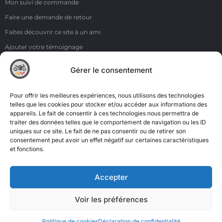
Mon suivi de commande
Faire une demande de retour
Faites découvrir ce site à un ami
Ajouter votre témoignage
Voir tous les témoignages
Gérer le consentement
Liens
NOS COORDONNÉES
Pour offrir les meilleures expériences, nous utilisons des technologies
ZI de la Moinerie - 8 rue du Roussillon 91220 Bretigny sur Orge
telles que les cookies pour stocker et/ou accéder aux informations des
appareils. Le fait de consentir à ces technologies nous permettra de
Email: contact@accimoto.com
traiter des données telles que le comportement de navigation ou les ID
uniques sur ce site. Le fait de ne pas consentir ou de retirer son
Standard : +33(0)1 69 88 16 16
consentement peut avoir un effet négatif sur certaines caractéristiques
et fonctions.
Accepter
Voir les préférences
Politique de cookies
Déclaration de confidentialité