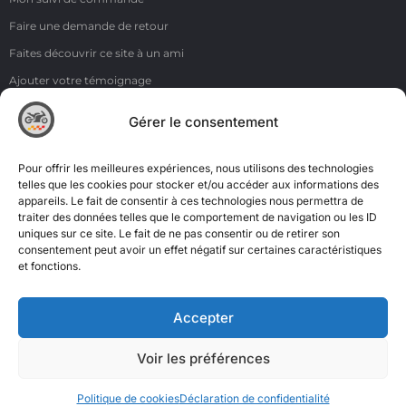
Faire une demande de retour
Faites découvrir ce site à un ami
Ajouter votre témoignage
Voir tous les témoignages
Gérer le consentement
Liens
NOS COORDONNÉES
Pour offrir les meilleures expériences, nous utilisons des technologies
ZI de la Moinerie - 8 rue du Roussillon 91220 Bretigny sur Orge
telles que les cookies pour stocker et/ou accéder aux informations des
appareils. Le fait de consentir à ces technologies nous permettra de
Email: contact@accimoto.com
traiter des données telles que le comportement de navigation ou les ID
uniques sur ce site. Le fait de ne pas consentir ou de retirer son
Standard : +33(0)1 69 88 16 16
consentement peut avoir un effet négatif sur certaines caractéristiques
et fonctions.
Accepter
Voir les préférences
Politique de cookies
Déclaration de confidentialité