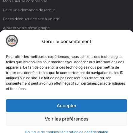
Mon suivi de commande
Faire une demande de retour
Faites découvrir ce site à un ami
Ajouter votre témoignage
Voir tous les témoignages
Gérer le consentement
Liens
NOS COORDONNÉES
Pour offrir les meilleures expériences, nous utilisons des technologies
ZI de la Moinerie - 8 rue du Roussillon 91220 Bretigny sur Orge
telles que les cookies pour stocker et/ou accéder aux informations des
appareils. Le fait de consentir à ces technologies nous permettra de
Email: contact@accimoto.com
traiter des données telles que le comportement de navigation ou les ID
uniques sur ce site. Le fait de ne pas consentir ou de retirer son
Standard : +33(0)1 69 88 16 16
consentement peut avoir un effet négatif sur certaines caractéristiques
et fonctions.
Accepter
Voir les préférences
Politique de cookies
Déclaration de confidentialité