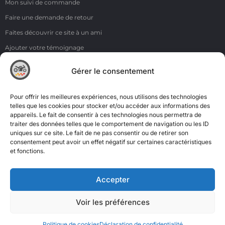
Mon suivi de commande
Faire une demande de retour
Faites découvrir ce site à un ami
Ajouter votre témoignage
Voir tous les témoignages
Gérer le consentement
Liens
NOS COORDONNÉES
Pour offrir les meilleures expériences, nous utilisons des technologies
ZI de la Moinerie - 8 rue du Roussillon 91220 Bretigny sur Orge
telles que les cookies pour stocker et/ou accéder aux informations des
appareils. Le fait de consentir à ces technologies nous permettra de
Email: contact@accimoto.com
traiter des données telles que le comportement de navigation ou les ID
uniques sur ce site. Le fait de ne pas consentir ou de retirer son
Standard : +33(0)1 69 88 16 16
consentement peut avoir un effet négatif sur certaines caractéristiques
et fonctions.
Accepter
Voir les préférences
Politique de cookies
Déclaration de confidentialité