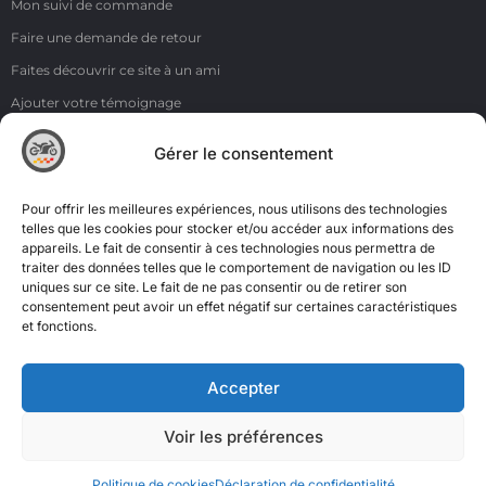
Mon suivi de commande
Faire une demande de retour
Faites découvrir ce site à un ami
Ajouter votre témoignage
Voir tous les témoignages
Gérer le consentement
Liens
NOS COORDONNÉES
Pour offrir les meilleures expériences, nous utilisons des technologies
ZI de la Moinerie - 8 rue du Roussillon 91220 Bretigny sur Orge
telles que les cookies pour stocker et/ou accéder aux informations des
appareils. Le fait de consentir à ces technologies nous permettra de
Email: contact@accimoto.com
traiter des données telles que le comportement de navigation ou les ID
uniques sur ce site. Le fait de ne pas consentir ou de retirer son
Standard : +33(0)1 69 88 16 16
consentement peut avoir un effet négatif sur certaines caractéristiques
et fonctions.
Accepter
Voir les préférences
Politique de cookies
Déclaration de confidentialité