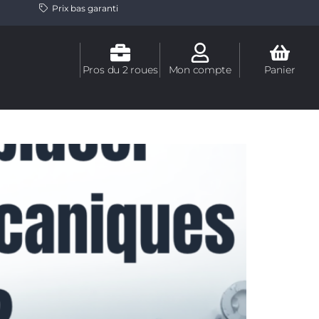
Prix bas garanti
Pros du 2 roues
Mon compte
Panier