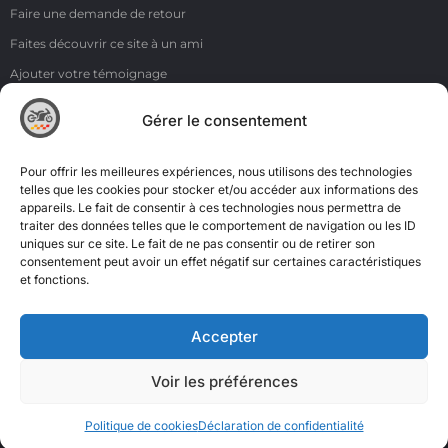
Faire une demande de retour
Faites découvrir ce site à un ami
Ajouter votre témoignage
Voir tous les témoignages
Gérer le consentement
Liens
NOS COORDONNÉES
Pour offrir les meilleures expériences, nous utilisons des technologies
ZI de la Moinerie - 8 rue du Roussillon 91220 Bretigny sur Orge
telles que les cookies pour stocker et/ou accéder aux informations des
appareils. Le fait de consentir à ces technologies nous permettra de
Email: contact@accimoto.com
traiter des données telles que le comportement de navigation ou les ID
uniques sur ce site. Le fait de ne pas consentir ou de retirer son
Standard : +33(0)1 69 88 16 16
consentement peut avoir un effet négatif sur certaines caractéristiques
et fonctions.
Accepter
Voir les préférences
Politique de cookies
Déclaration de confidentialité