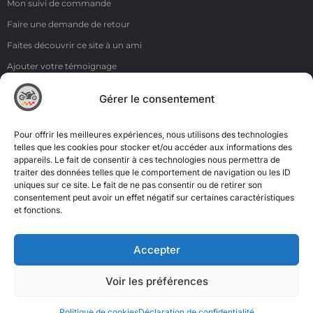
Mon suivi de commande
Faire une demande de retour
Faites découvrir ce site à un ami
Ajouter votre témoignage
Voir tous les témoignages
Gérer le consentement
Liens
NOS COORDONNÉES
Pour offrir les meilleures expériences, nous utilisons des technologies
ZI de la Moinerie - 8 rue du Roussillon 91220 Bretigny sur Orge
telles que les cookies pour stocker et/ou accéder aux informations des
appareils. Le fait de consentir à ces technologies nous permettra de
Email: contact@accimoto.com
traiter des données telles que le comportement de navigation ou les ID
uniques sur ce site. Le fait de ne pas consentir ou de retirer son
Standard : +33(0)1 69 88 16 16
consentement peut avoir un effet négatif sur certaines caractéristiques
et fonctions.
Accepter
Voir les préférences
Politique de cookies
Déclaration de confidentialité