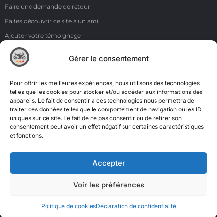
Faire une demande de retour
Faites découvrir ce site à un ami
Ajouter votre témoignage
Voir tous les témoignages
Gérer le consentement
Liens
NOS COORDONNÉES
Pour offrir les meilleures expériences, nous utilisons des technologies
ZI de la Moinerie - 8 rue du Roussillon 91220 Bretigny sur Orge
telles que les cookies pour stocker et/ou accéder aux informations des
appareils. Le fait de consentir à ces technologies nous permettra de
Email: contact@accimoto.com
traiter des données telles que le comportement de navigation ou les ID
uniques sur ce site. Le fait de ne pas consentir ou de retirer son
Standard : +33(0)1 69 88 16 16
consentement peut avoir un effet négatif sur certaines caractéristiques
et fonctions.
Accepter
Voir les préférences
Politique de cookies
Déclaration de confidentialité