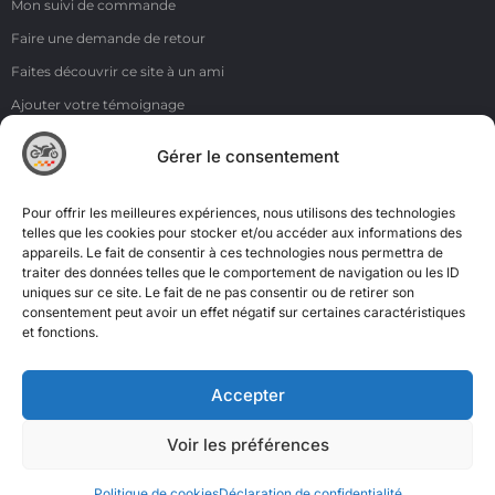
Mon suivi de commande
Faire une demande de retour
Faites découvrir ce site à un ami
Ajouter votre témoignage
Voir tous les témoignages
Gérer le consentement
Liens
NOS COORDONNÉES
Pour offrir les meilleures expériences, nous utilisons des technologies
ZI de la Moinerie - 8 rue du Roussillon 91220 Bretigny sur Orge
telles que les cookies pour stocker et/ou accéder aux informations des
appareils. Le fait de consentir à ces technologies nous permettra de
Email: contact@accimoto.com
traiter des données telles que le comportement de navigation ou les ID
uniques sur ce site. Le fait de ne pas consentir ou de retirer son
Standard : +33(0)1 69 88 16 16
consentement peut avoir un effet négatif sur certaines caractéristiques
et fonctions.
Accepter
Voir les préférences
Politique de cookies
Déclaration de confidentialité