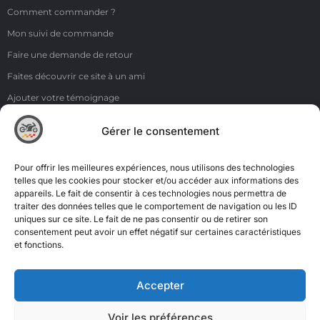
Comment commander ?
Mon suivi de commande
Faire une demande de retour
Faites découvrir ce site à un ami
Ajouter votre témoignage
Voir tous les témoignages
Gérer le consentement
Liens
NOS COORDONNÉES
Pour offrir les meilleures expériences, nous utilisons des technologies
ZI de la Moinerie - 8 rue du Roussillon 91220 Bretigny sur Orge
telles que les cookies pour stocker et/ou accéder aux informations des
appareils. Le fait de consentir à ces technologies nous permettra de
Email: contact@accimoto.com
traiter des données telles que le comportement de navigation ou les ID
uniques sur ce site. Le fait de ne pas consentir ou de retirer son
Standard : +33(0)1 69 88 16 16
consentement peut avoir un effet négatif sur certaines caractéristiques
et fonctions.
Accepter
Voir les préférences