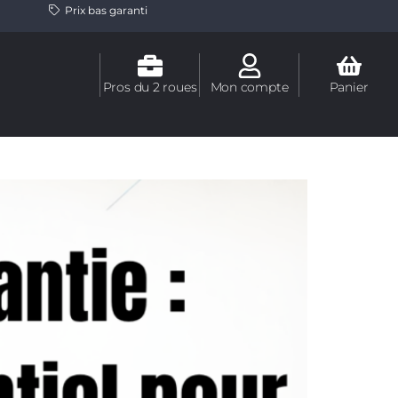
Prix bas garanti
Pros du 2 roues
Mon compte
Panier