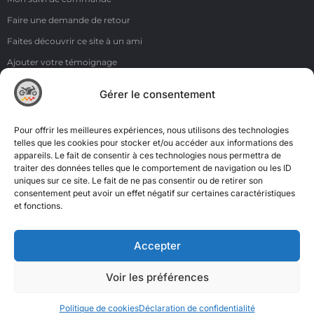
Faire une demande de retour
Faites découvrir ce site à un ami
Ajouter votre témoignage
Voir tous les témoignages
Gérer le consentement
Liens
NOS COORDONNÉES
Pour offrir les meilleures expériences, nous utilisons des technologies
ZI de la Moinerie - 8 rue du Roussillon 91220 Bretigny sur Orge
telles que les cookies pour stocker et/ou accéder aux informations des
appareils. Le fait de consentir à ces technologies nous permettra de
Email: contact@accimoto.com
traiter des données telles que le comportement de navigation ou les ID
uniques sur ce site. Le fait de ne pas consentir ou de retirer son
Standard : +33(0)1 69 88 16 16
consentement peut avoir un effet négatif sur certaines caractéristiques
et fonctions.
Accepter
Voir les préférences
Politique de cookies
Déclaration de confidentialité