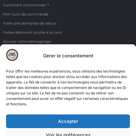
Comment commander ?
Mon suivi de commande
Faire une demande de retour
Faites découvrir ce site à un ami
Ajouter votre témoignage
Voir tous les témoignages
Gérer le consentement
Liens
NOS COORDONNÉES
Pour offrir les meilleures expériences, nous utilisons des technologies
ZI de la Moinerie - 8 rue du Roussillon 91220 Bretigny sur Orge
telles que les cookies pour stocker et/ou accéder aux informations des
appareils. Le fait de consentir à ces technologies nous permettra de
Email: contact@accimoto.com
traiter des données telles que le comportement de navigation ou les ID
uniques sur ce site. Le fait de ne pas consentir ou de retirer son
Standard : +33(0)1 69 88 16 16
consentement peut avoir un effet négatif sur certaines caractéristiques
et fonctions.
Accepter
Voir les préférences