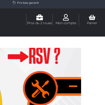
Prix bas garanti
Pros du 2 roues
Mon compte
Panier