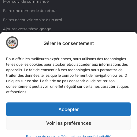
Mon suivi de commande
Faire une demande de retour
Faites découvrir ce site à un ami
Ajouter votre témoignage
Voir tous les témoignages
Gérer le consentement
Liens
NOS COORDONNÉES
Pour offrir les meilleures expériences, nous utilisons des technologies
ZI de la Moinerie - 8 rue du Roussillon 91220 Bretigny sur Orge
telles que les cookies pour stocker et/ou accéder aux informations des
appareils. Le fait de consentir à ces technologies nous permettra de
Email: contact@accimoto.com
traiter des données telles que le comportement de navigation ou les ID
uniques sur ce site. Le fait de ne pas consentir ou de retirer son
Standard : +33(0)1 69 88 16 16
consentement peut avoir un effet négatif sur certaines caractéristiques
et fonctions.
Accepter
Voir les préférences
Politique de cookies
Déclaration de confidentialité