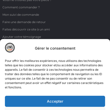
Comment commander ?
Mon suivi de commande
Faire une demande de retour
Faites découvrir ce site à un ami
Ajouter votre témoignage
Voir tous les témoignages
Gérer le consentement
Liens
NOS COORDONNÉES
Pour offrir les meilleures expériences, nous utilisons des technologies
ZI de la Moinerie - 8 rue du Roussillon 91220 Bretigny sur Orge
telles que les cookies pour stocker et/ou accéder aux informations des
appareils. Le fait de consentir à ces technologies nous permettra de
Email: contact@accimoto.com
traiter des données telles que le comportement de navigation ou les ID
uniques sur ce site. Le fait de ne pas consentir ou de retirer son
Standard : +33(0)1 69 88 16 16
consentement peut avoir un effet négatif sur certaines caractéristiques
et fonctions.
Accepter