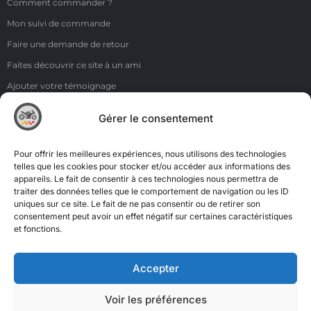
Comment commander ?
Mon suivi de commande
Faire une demande de retour
Faites découvrir ce site à un ami
Ajouter votre témoignage
Voir tous les témoignages
Gérer le consentement
Liens
NOS COORDONNÉES
Pour offrir les meilleures expériences, nous utilisons des technologies
ZI de la Moinerie - 8 rue du Roussillon 91220 Bretigny sur Orge
telles que les cookies pour stocker et/ou accéder aux informations des
appareils. Le fait de consentir à ces technologies nous permettra de
Email: contact@accimoto.com
traiter des données telles que le comportement de navigation ou les ID
uniques sur ce site. Le fait de ne pas consentir ou de retirer son
Standard : +33(0)1 69 88 16 16
consentement peut avoir un effet négatif sur certaines caractéristiques
et fonctions.
Accepter
Voir les préférences