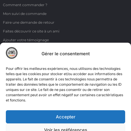
Comment commander ?
Mon suivi de commande
Faire une demande de retour
Faites découvrir ce site à un ami
Ajouter votre témoignage
Voir tous les témoignages
Gérer le consentement
Liens
NOS COORDONNÉES
Pour offrir les meilleures expériences, nous utilisons des technologies
ZI de la Moinerie - 8 rue du Roussillon 91220 Bretigny sur Orge
telles que les cookies pour stocker et/ou accéder aux informations des
appareils. Le fait de consentir à ces technologies nous permettra de
Email: contact@accimoto.com
traiter des données telles que le comportement de navigation ou les ID
uniques sur ce site. Le fait de ne pas consentir ou de retirer son
Standard : +33(0)1 69 88 16 16
consentement peut avoir un effet négatif sur certaines caractéristiques
et fonctions.
Accepter
Voir les préférences