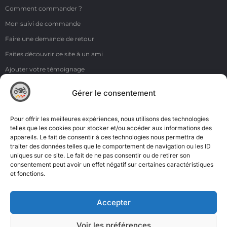
Comment commander ?
Mon suivi de commande
Faire une demande de retour
Faites découvrir ce site à un ami
Ajouter votre témoignage
Voir tous les témoignages
Gérer le consentement
Liens
NOS COORDONNÉES
Pour offrir les meilleures expériences, nous utilisons des technologies
ZI de la Moinerie - 8 rue du Roussillon 91220 Bretigny sur Orge
telles que les cookies pour stocker et/ou accéder aux informations des
appareils. Le fait de consentir à ces technologies nous permettra de
Email: contact@accimoto.com
traiter des données telles que le comportement de navigation ou les ID
uniques sur ce site. Le fait de ne pas consentir ou de retirer son
Standard : +33(0)1 69 88 16 16
consentement peut avoir un effet négatif sur certaines caractéristiques
et fonctions.
Accepter
Voir les préférences