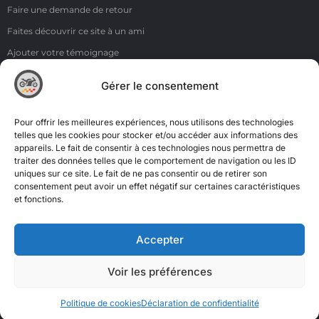
Faire une demande de retour
Faites découvrir ce site à un ami
Ajouter votre témoignage
Voir tous les témoignages
Gérer le consentement
Liens
NOS COORDONNÉES
Pour offrir les meilleures expériences, nous utilisons des technologies
ZI de la Moinerie - 8 rue du Roussillon 91220 Bretigny sur Orge
telles que les cookies pour stocker et/ou accéder aux informations des
appareils. Le fait de consentir à ces technologies nous permettra de
Email: contact@accimoto.com
traiter des données telles que le comportement de navigation ou les ID
uniques sur ce site. Le fait de ne pas consentir ou de retirer son
Standard : +33(0)1 69 88 16 16
consentement peut avoir un effet négatif sur certaines caractéristiques
et fonctions.
Accepter
Voir les préférences
Politique de cookies
Déclaration de confidentialité