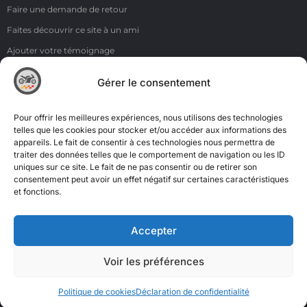
Faire une demande de retour
Faites découvrir ce site à un ami
Ajouter votre témoignage
Voir tous les témoignages
Gérer le consentement
Liens
NOS COORDONNÉES
Pour offrir les meilleures expériences, nous utilisons des technologies
ZI de la Moinerie - 8 rue du Roussillon 91220 Bretigny sur Orge
telles que les cookies pour stocker et/ou accéder aux informations des
appareils. Le fait de consentir à ces technologies nous permettra de
Email: contact@accimoto.com
traiter des données telles que le comportement de navigation ou les ID
uniques sur ce site. Le fait de ne pas consentir ou de retirer son
Standard : +33(0)1 69 88 16 16
consentement peut avoir un effet négatif sur certaines caractéristiques
et fonctions.
Accepter
Voir les préférences
Politique de cookies
Déclaration de confidentialité