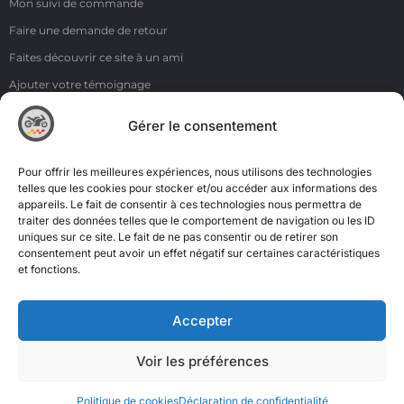
Mon suivi de commande
Faire une demande de retour
Faites découvrir ce site à un ami
Ajouter votre témoignage
Voir tous les témoignages
Gérer le consentement
Liens
NOS COORDONNÉES
Pour offrir les meilleures expériences, nous utilisons des technologies
ZI de la Moinerie - 8 rue du Roussillon 91220 Bretigny sur Orge
telles que les cookies pour stocker et/ou accéder aux informations des
appareils. Le fait de consentir à ces technologies nous permettra de
Email: contact@accimoto.com
traiter des données telles que le comportement de navigation ou les ID
uniques sur ce site. Le fait de ne pas consentir ou de retirer son
Standard : +33(0)1 69 88 16 16
consentement peut avoir un effet négatif sur certaines caractéristiques
et fonctions.
Accepter
Voir les préférences
Politique de cookies
Déclaration de confidentialité