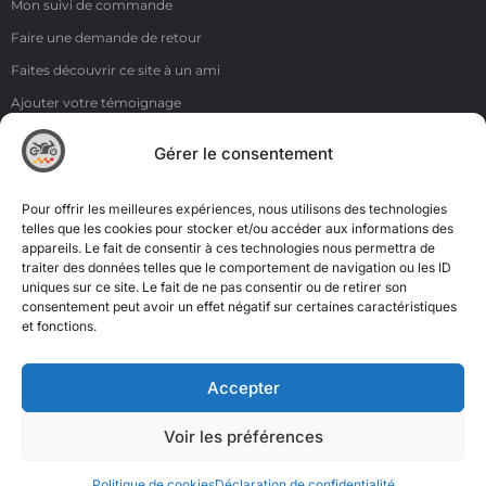
Mon suivi de commande
Faire une demande de retour
Faites découvrir ce site à un ami
Ajouter votre témoignage
Voir tous les témoignages
Gérer le consentement
Liens
NOS COORDONNÉES
Pour offrir les meilleures expériences, nous utilisons des technologies
ZI de la Moinerie - 8 rue du Roussillon 91220 Bretigny sur Orge
telles que les cookies pour stocker et/ou accéder aux informations des
appareils. Le fait de consentir à ces technologies nous permettra de
Email: contact@accimoto.com
traiter des données telles que le comportement de navigation ou les ID
uniques sur ce site. Le fait de ne pas consentir ou de retirer son
Standard : +33(0)1 69 88 16 16
consentement peut avoir un effet négatif sur certaines caractéristiques
et fonctions.
Accepter
Voir les préférences
Politique de cookies
Déclaration de confidentialité