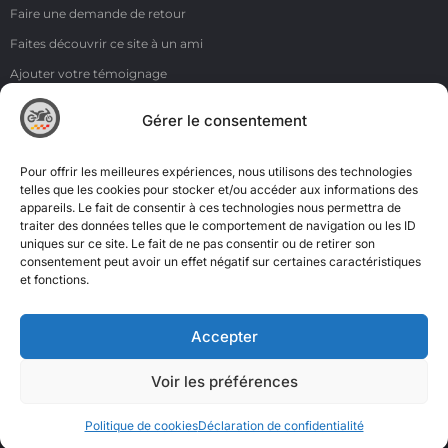
Faire une demande de retour
Faites découvrir ce site à un ami
Ajouter votre témoignage
Voir tous les témoignages
Gérer le consentement
Liens
NOS COORDONNÉES
Pour offrir les meilleures expériences, nous utilisons des technologies
ZI de la Moinerie - 8 rue du Roussillon 91220 Bretigny sur Orge
telles que les cookies pour stocker et/ou accéder aux informations des
appareils. Le fait de consentir à ces technologies nous permettra de
Email: contact@accimoto.com
traiter des données telles que le comportement de navigation ou les ID
uniques sur ce site. Le fait de ne pas consentir ou de retirer son
Standard : +33(0)1 69 88 16 16
consentement peut avoir un effet négatif sur certaines caractéristiques
et fonctions.
Accepter
Voir les préférences
Politique de cookies
Déclaration de confidentialité