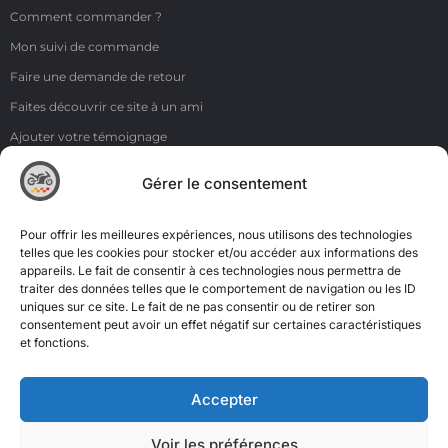
Comment commander ?
Mon suivi de commande
Faire une demande de retour
Faites découvrir ce site à un ami
Ajouter votre témoignage
Voir tous les témoignages
Gérer le consentement
Liens
NOS COORDONNÉES
Pour offrir les meilleures expériences, nous utilisons des technologies
ZI de la Moinerie - 8 rue du Roussillon 91220 Bretigny sur Orge
telles que les cookies pour stocker et/ou accéder aux informations des
appareils. Le fait de consentir à ces technologies nous permettra de
Email: contact@accimoto.com
traiter des données telles que le comportement de navigation ou les ID
uniques sur ce site. Le fait de ne pas consentir ou de retirer son
Standard : +33(0)1 69 88 16 16
consentement peut avoir un effet négatif sur certaines caractéristiques
et fonctions.
Accepter
Voir les préférences