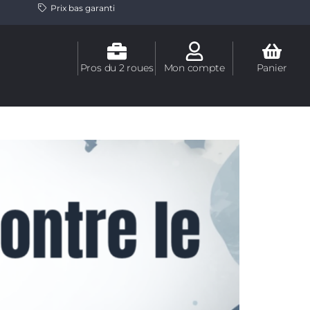
Prix bas garanti
Pros du 2 roues
Mon compte
Panier