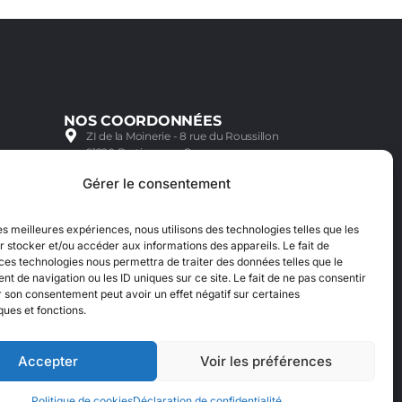
NOS COORDONNÉES
ZI de la Moinerie - 8 rue du Roussillon
91220 Bretigny sur Orge
Email: contact@accimoto.com
Gérer le consentement
Standard : +33(0)1 69 88 16 16
les meilleures expériences, nous utilisons des technologies telles que les
 stocker et/ou accéder aux informations des appareils. Le fait de
ces technologies nous permettra de traiter des données telles que le
 de navigation ou les ID uniques sur ce site. Le fait de ne pas consentir
r son consentement peut avoir un effet négatif sur certaines
ques et fonctions.
Accepter
Voir les préférences
Politique de cookies
Déclaration de confidentialité