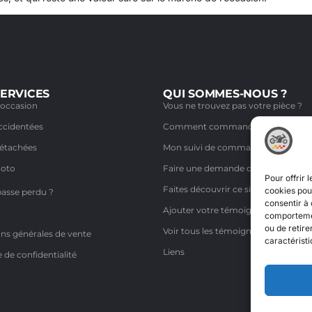
ERVICES
QUI SOMMES-NOUS ?
'occasion
Vous ne trouvez pas votre pièce ?
ccidentées
Comment commander ?
détachées
Mon suivi de commande
moto
Faire une demande de retour
Pour offrir 
Faites découvrir ce site à un ami
cookies pour
passe perdu ?
consentir à 
Ajouter votre témoignage
comportement
ou de retire
Voir tous les témoignages
ns générales de vente
caractéristi
Liens
e de confidentialité