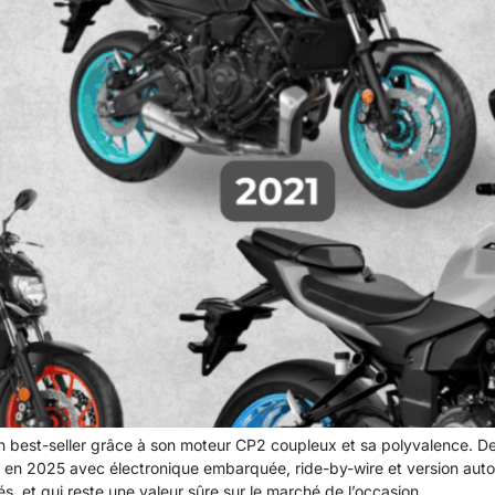
st-seller grâce à son moteur CP2 coupleux et sa polyvalence. Depui
te en 2025 avec électronique embarquée, ride-by-wire et version au
, et qui reste une valeur sûre sur le marché de l’occasion.