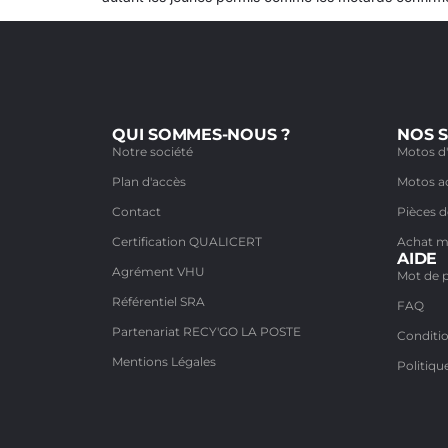
QUI SOMMES-NOUS ?
NOS S
Notre société
Motos d
Plan d'accès
Motos a
Contact
Pièces 
Certification QUALICERT
Achat 
AIDE
Agrément VHU
Mot de 
Référentiel SRA
FAQ
Partenariat RECY'GO LA POSTE
Conditio
Mentions Légales
Politiqu