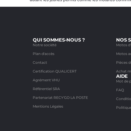
QUI SOMMES-NOUS ?
NOS S
Notre société
Motos d
Plan d'accès
Motos a
Contact
Pièces 
Certification QUALICERT
Achat 
AIDE
Agrément VHU
Mot de 
Référentiel SRA
FAQ
Partenariat RECY'GO LA POSTE
Conditio
Mentions Légales
Politiqu