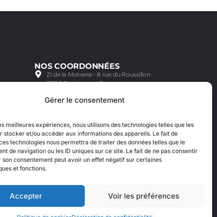
NOS COORDONNÉES
ZI de la Moinerie - 8 rue du Roussillon
91220 Bretigny sur Orge
Email: contact@accimoto.com
Gérer le consentement
Standard : +33(0)1 69 88 16 16
les meilleures expériences, nous utilisons des technologies telles que les
 stocker et/ou accéder aux informations des appareils. Le fait de
ces technologies nous permettra de traiter des données telles que le
 de navigation ou les ID uniques sur ce site. Le fait de ne pas consentir
r son consentement peut avoir un effet négatif sur certaines
ques et fonctions.
Accepter
Voir les préférences