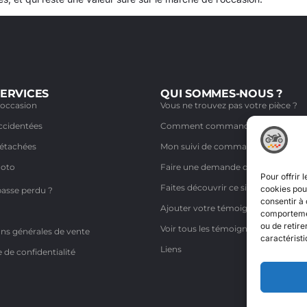
ERVICES
QUI SOMMES-NOUS ?
'occasion
Vous ne trouvez pas votre pièce ?
ccidentées
Comment commander ?
détachées
Mon suivi de commande
moto
Faire une demande de retour
Pour offrir 
Faites découvrir ce site à un ami
cookies pour
passe perdu ?
consentir à 
Ajouter votre témoignage
comportement
ou de retire
Voir tous les témoignages
ns générales de vente
caractéristi
Liens
e de confidentialité