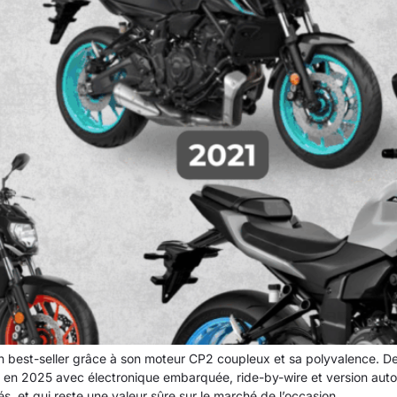
st-seller grâce à son moteur CP2 coupleux et sa polyvalence. Depui
te en 2025 avec électronique embarquée, ride-by-wire et version au
, et qui reste une valeur sûre sur le marché de l’occasion.