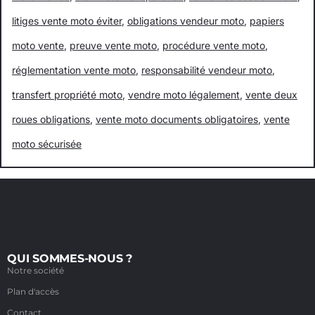
litiges vente moto éviter
,
obligations vendeur moto
,
papiers
moto vente
,
preuve vente moto
,
procédure vente moto
,
réglementation vente moto
,
responsabilité vendeur moto
,
transfert propriété moto
,
vendre moto légalement
,
vente deux
roues obligations
,
vente moto documents obligatoires
,
vente
moto sécurisée
QUI SOMMES-NOUS ?
Notre société
Plan d'accès
Contact