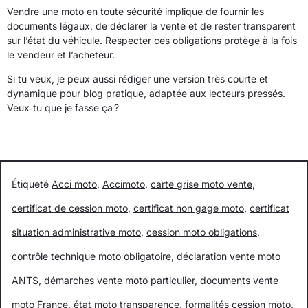
Vendre une moto en toute sécurité implique de fournir les
documents légaux, de déclarer la vente et de rester transparent
sur l’état du véhicule. Respecter ces obligations protège à la fois
le vendeur et l’acheteur.
Si tu veux, je peux aussi rédiger une version très courte et
dynamique pour blog pratique, adaptée aux lecteurs pressés.
Veux‑tu que je fasse ça ?
Étiqueté
Acci moto
,
Accimoto
,
carte grise moto vente
,
certificat de cession moto
,
certificat non gage moto
,
certificat
situation administrative moto
,
cession moto obligations
,
contrôle technique moto obligatoire
,
déclaration vente moto
ANTS
,
démarches vente moto particulier
,
documents vente
moto France
,
état moto transparence
,
formalités cession moto
,