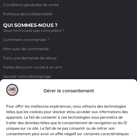
Conditions générales de vente
Politique de confidentialité
QUI SOMMES-NOUS ?
Vous ne trouvez pas votre pièce ?
Comment commander ?
Mon suivi de commande
Faire une demande de retour
Faites découvrir ce site à un ami
Ajouter votre témoignage
Voir tous les témoignages
Gérer le consentement
Liens
NOS COORDONNÉES
Pour offrir les meilleures expériences, nous utilisons des technologies
ZI de la Moinerie - 8 rue du Roussillon 91220 Bretigny sur Orge
telles que les cookies pour stocker et/ou accéder aux informations des
appareils. Le fait de consentir à ces technologies nous permettra de
Email: contact@accimoto.com
traiter des données telles que le comportement de navigation ou les ID
uniques sur ce site. Le fait de ne pas consentir ou de retirer son
Standard : +33(0)1 69 88 16 16
consentement peut avoir un effet négatif sur certaines caractéristiques