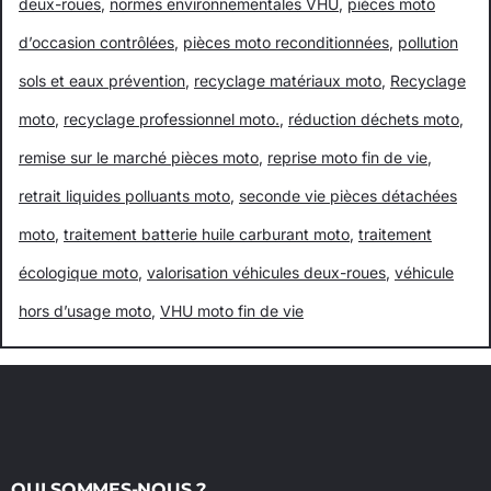
deux-roues
,
normes environnementales VHU
,
pièces moto
d’occasion contrôlées
,
pièces moto reconditionnées
,
pollution
sols et eaux prévention
,
recyclage matériaux moto
,
Recyclage
moto
,
recyclage professionnel moto.
,
réduction déchets moto
,
remise sur le marché pièces moto
,
reprise moto fin de vie
,
retrait liquides polluants moto
,
seconde vie pièces détachées
moto
,
traitement batterie huile carburant moto
,
traitement
écologique moto
,
valorisation véhicules deux-roues
,
véhicule
hors d’usage moto
,
VHU moto fin de vie
QUI SOMMES-NOUS ?